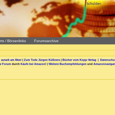
ts / Börsenlinks
Forumsarchive
 autark am Meer
|
Zum Tode Jürgen Küßners
|
Bücher vom Kopp-Verlag |
Datenschut
be Forum
durch
Käufe bei Amazon
! |
Weitere Buchempfehlungen
und
Amazonnavigat