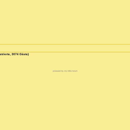
strierte, 3074 Gäste)
powered by my little forum