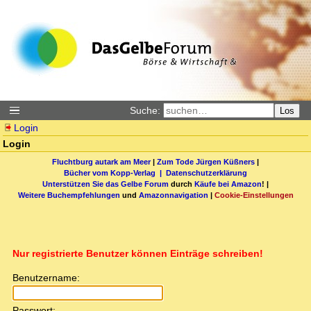
Suche:
Los
Login
Login
Fluchtburg autark am Meer
|
Zum Tode Jürgen Küßners
|
Bücher vom Kopp-Verlag |
Datenschutzerklärung
Unterstützen Sie das Gelbe Forum
durch
Käufe bei Amazon
! |
Weitere Buchempfehlungen
und
Amazonnavigation
|
Cookie-Einstellungen
Nur registrierte Benutzer können Einträge schreiben!
Benutzername:
Passwort: