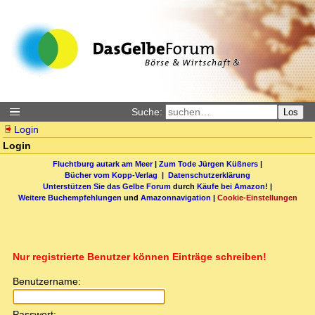
Suche:
Los
Login
Login
Fluchtburg autark am Meer
|
Zum Tode Jürgen Küßners
|
Bücher vom Kopp-Verlag |
Datenschutzerklärung
Unterstützen Sie das Gelbe Forum
durch
Käufe bei Amazon
! |
Weitere Buchempfehlungen
und
Amazonnavigation
|
Cookie-Einstellungen
Nur registrierte Benutzer können Einträge schreiben!
Benutzername:
Passwort: