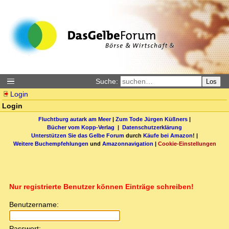
Suche:
Los
Login
Login
Fluchtburg autark am Meer
|
Zum Tode Jürgen Küßners
|
Bücher vom Kopp-Verlag |
Datenschutzerklärung
Unterstützen Sie das Gelbe Forum
durch
Käufe bei Amazon
! |
Weitere Buchempfehlungen
und
Amazonnavigation
|
Cookie-Einstellungen
Nur registrierte Benutzer können Einträge schreiben!
Benutzername:
Passwort: