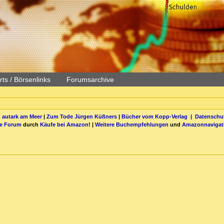
ts / Börsenlinks
Forumsarchive
 autark am Meer
|
Zum Tode Jürgen Küßners
|
Bücher vom Kopp-Verlag |
Datenschut
be Forum
durch
Käufe bei Amazon
! |
Weitere Buchempfehlungen
und
Amazonnavigat