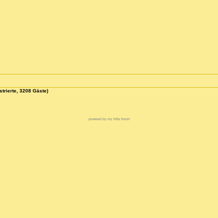
strierte, 3208 Gäste)
powered by my little forum