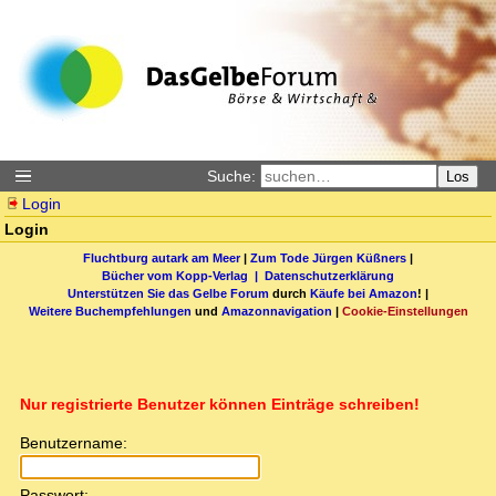
Suche:
Los
Login
Login
Fluchtburg autark am Meer
|
Zum Tode Jürgen Küßners
|
Bücher vom Kopp-Verlag |
Datenschutzerklärung
Unterstützen Sie das Gelbe Forum
durch
Käufe bei Amazon
! |
Weitere Buchempfehlungen
und
Amazonnavigation
|
Cookie-Einstellungen
Nur registrierte Benutzer können Einträge schreiben!
Benutzername:
Passwort: