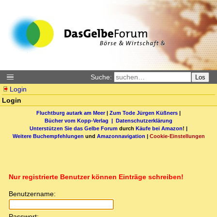
Suche:
Los
Login
Login
Fluchtburg autark am Meer
|
Zum Tode Jürgen Küßners
|
Bücher vom Kopp-Verlag |
Datenschutzerklärung
Unterstützen Sie das Gelbe Forum
durch
Käufe bei Amazon
! |
Weitere Buchempfehlungen
und
Amazonnavigation
|
Cookie-Einstellungen
Nur registrierte Benutzer können Einträge schreiben!
Benutzername:
Passwort: