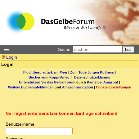
Suche:
Los
Login
Login
Fluchtburg autark am Meer
|
Zum Tode Jürgen Küßners
|
Bücher vom Kopp-Verlag |
Datenschutzerklärung
Unterstützen Sie das Gelbe Forum
durch
Käufe bei Amazon
! |
Weitere Buchempfehlungen
und
Amazonnavigation
|
Cookie-Einstellungen
Nur registrierte Benutzer können Einträge schreiben!
Benutzername:
Passwort: