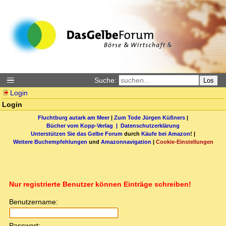
Suche:
Los
Login
Login
Fluchtburg autark am Meer
|
Zum Tode Jürgen Küßners
|
Bücher vom Kopp-Verlag |
Datenschutzerklärung
Unterstützen Sie das Gelbe Forum
durch
Käufe bei Amazon
! |
Weitere Buchempfehlungen
und
Amazonnavigation
|
Cookie-Einstellungen
Nur registrierte Benutzer können Einträge schreiben!
Benutzername:
Passwort: