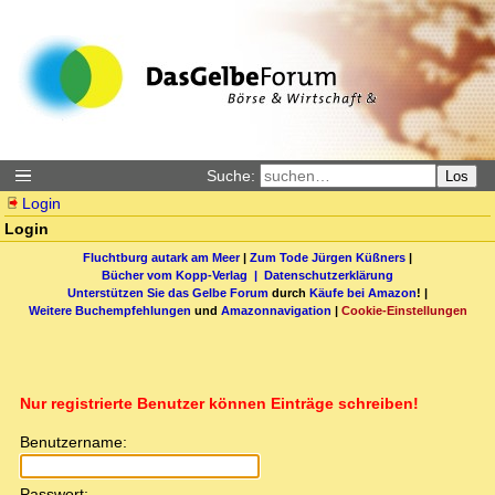
Suche:
Los
Login
Login
Fluchtburg autark am Meer
|
Zum Tode Jürgen Küßners
|
Bücher vom Kopp-Verlag |
Datenschutzerklärung
Unterstützen Sie das Gelbe Forum
durch
Käufe bei Amazon
! |
Weitere Buchempfehlungen
und
Amazonnavigation
|
Cookie-Einstellungen
Nur registrierte Benutzer können Einträge schreiben!
Benutzername:
Passwort: