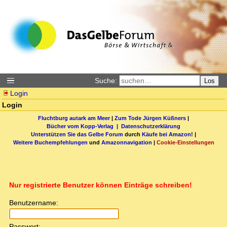
Suche:
Los
Login
Login
Fluchtburg autark am Meer
|
Zum Tode Jürgen Küßners
|
Bücher vom Kopp-Verlag |
Datenschutzerklärung
Unterstützen Sie das Gelbe Forum
durch
Käufe bei Amazon
! |
Weitere Buchempfehlungen
und
Amazonnavigation
|
Cookie-Einstellungen
Nur registrierte Benutzer können Einträge schreiben!
Benutzername:
Passwort: