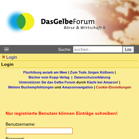
Suche:
Los
Login
Login
Fluchtburg autark am Meer
|
Zum Tode Jürgen Küßners
|
Bücher vom Kopp-Verlag |
Datenschutzerklärung
Unterstützen Sie das Gelbe Forum
durch
Käufe bei Amazon
! |
Weitere Buchempfehlungen
und
Amazonnavigation
|
Cookie-Einstellungen
Nur registrierte Benutzer können Einträge schreiben!
Benutzername:
Passwort: