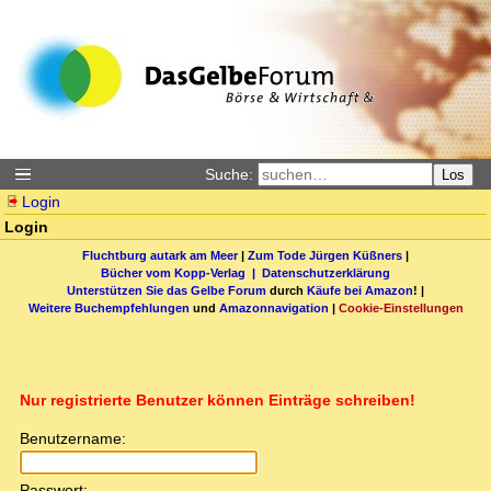
Suche:
Los
Login
Login
Fluchtburg autark am Meer
|
Zum Tode Jürgen Küßners
|
Bücher vom Kopp-Verlag |
Datenschutzerklärung
Unterstützen Sie das Gelbe Forum
durch
Käufe bei Amazon
! |
Weitere Buchempfehlungen
und
Amazonnavigation
|
Cookie-Einstellungen
Nur registrierte Benutzer können Einträge schreiben!
Benutzername:
Passwort: