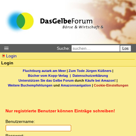
Suche:
Los
Login
Login
Fluchtburg autark am Meer
|
Zum Tode Jürgen Küßners
|
Bücher vom Kopp-Verlag |
Datenschutzerklärung
Unterstützen Sie das Gelbe Forum
durch
Käufe bei Amazon
! |
Weitere Buchempfehlungen
und
Amazonnavigation
|
Cookie-Einstellungen
Nur registrierte Benutzer können Einträge schreiben!
Benutzername:
Passwort: