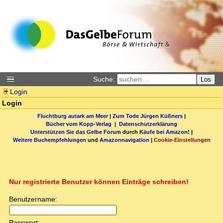
Suche:
Los
Login
Login
Fluchtburg autark am Meer
|
Zum Tode Jürgen Küßners
|
Bücher vom Kopp-Verlag |
Datenschutzerklärung
Unterstützen Sie das Gelbe Forum
durch
Käufe bei Amazon
! |
Weitere Buchempfehlungen
und
Amazonnavigation
|
Cookie-Einstellungen
Nur registrierte Benutzer können Einträge schreiben!
Benutzername:
Passwort: