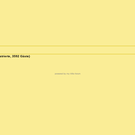
strierte, 3592 Gäste)
powered by my little forum