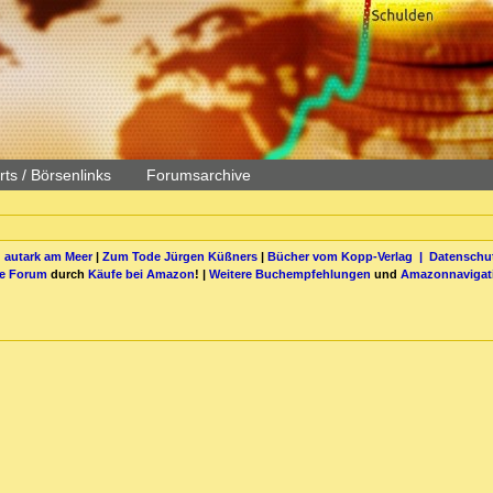
ts / Börsenlinks
Forumsarchive
 autark am Meer
|
Zum Tode Jürgen Küßners
|
Bücher vom Kopp-Verlag |
Datenschut
be Forum
durch
Käufe bei Amazon
! |
Weitere Buchempfehlungen
und
Amazonnavigat