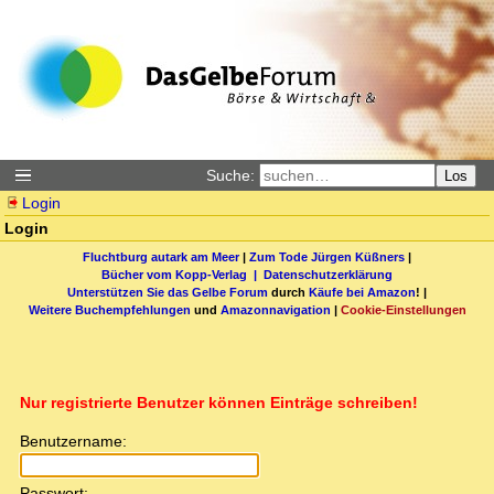
Suche:
Los
Login
Login
Fluchtburg autark am Meer
|
Zum Tode Jürgen Küßners
|
Bücher vom Kopp-Verlag |
Datenschutzerklärung
Unterstützen Sie das Gelbe Forum
durch
Käufe bei Amazon
! |
Weitere Buchempfehlungen
und
Amazonnavigation
|
Cookie-Einstellungen
Nur registrierte Benutzer können Einträge schreiben!
Benutzername:
Passwort: