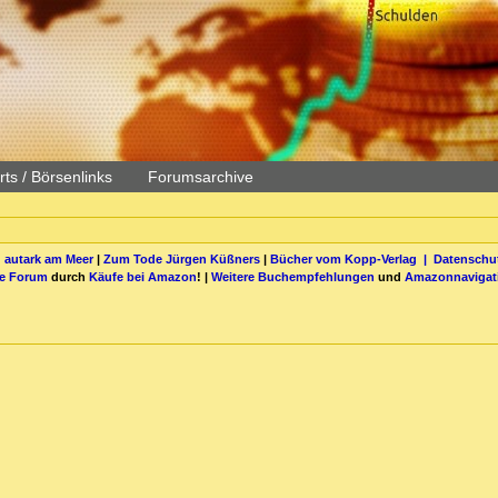
ts / Börsenlinks
Forumsarchive
 autark am Meer
|
Zum Tode Jürgen Küßners
|
Bücher vom Kopp-Verlag |
Datenschut
be Forum
durch
Käufe bei Amazon
! |
Weitere Buchempfehlungen
und
Amazonnavigat