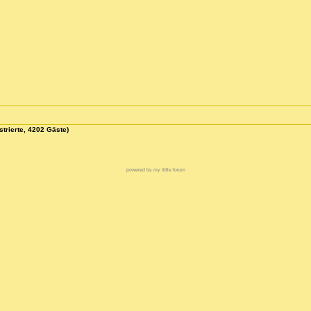
strierte, 4202 Gäste)
powered by my little forum