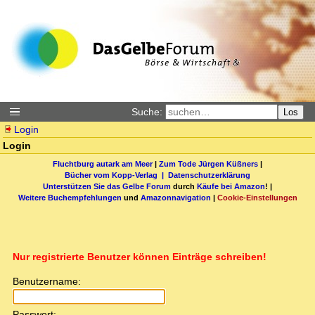
Suche:
Los
Login
Login
Fluchtburg autark am Meer
|
Zum Tode Jürgen Küßners
|
Bücher vom Kopp-Verlag |
Datenschutzerklärung
Unterstützen Sie das Gelbe Forum
durch
Käufe bei Amazon
! |
Weitere Buchempfehlungen
und
Amazonnavigation
|
Cookie-Einstellungen
Nur registrierte Benutzer können Einträge schreiben!
Benutzername:
Passwort: