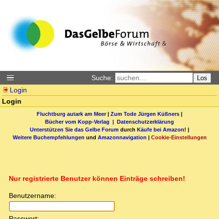
Suche:
Los
Login
Login
Fluchtburg autark am Meer
|
Zum Tode Jürgen Küßners
|
Bücher vom Kopp-Verlag |
Datenschutzerklärung
Unterstützen Sie das Gelbe Forum
durch
Käufe bei Amazon
! |
Weitere Buchempfehlungen
und
Amazonnavigation
|
Cookie-Einstellungen
Nur registrierte Benutzer können Einträge schreiben!
Benutzername:
Passwort: