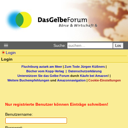
Suche:
Los
Login
Login
Fluchtburg autark am Meer
|
Zum Tode Jürgen Küßners
|
Bücher vom Kopp-Verlag |
Datenschutzerklärung
Unterstützen Sie das Gelbe Forum
durch
Käufe bei Amazon
! |
Weitere Buchempfehlungen
und
Amazonnavigation
|
Cookie-Einstellungen
Nur registrierte Benutzer können Einträge schreiben!
Benutzername:
Passwort: