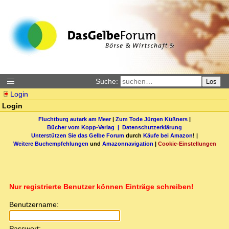
Suche:
Los
Login
Login
Fluchtburg autark am Meer
|
Zum Tode Jürgen Küßners
|
Bücher vom Kopp-Verlag |
Datenschutzerklärung
Unterstützen Sie das Gelbe Forum
durch
Käufe bei Amazon
! |
Weitere Buchempfehlungen
und
Amazonnavigation
|
Cookie-Einstellungen
Nur registrierte Benutzer können Einträge schreiben!
Benutzername:
Passwort: