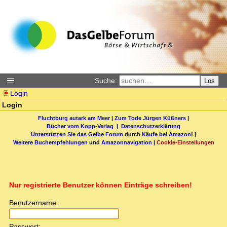
Suche:
Los
Login
Login
Fluchtburg autark am Meer
|
Zum Tode Jürgen Küßners
|
Bücher vom Kopp-Verlag |
Datenschutzerklärung
Unterstützen Sie das Gelbe Forum
durch
Käufe bei Amazon
! |
Weitere Buchempfehlungen
und
Amazonnavigation
|
Cookie-Einstellungen
Nur registrierte Benutzer können Einträge schreiben!
Benutzername:
Passwort: