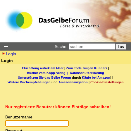
Suche:
Los
Login
Login
Fluchtburg autark am Meer
|
Zum Tode Jürgen Küßners
|
Bücher vom Kopp-Verlag |
Datenschutzerklärung
Unterstützen Sie das Gelbe Forum
durch
Käufe bei Amazon
! |
Weitere Buchempfehlungen
und
Amazonnavigation
|
Cookie-Einstellungen
Nur registrierte Benutzer können Einträge schreiben!
Benutzername:
Passwort: