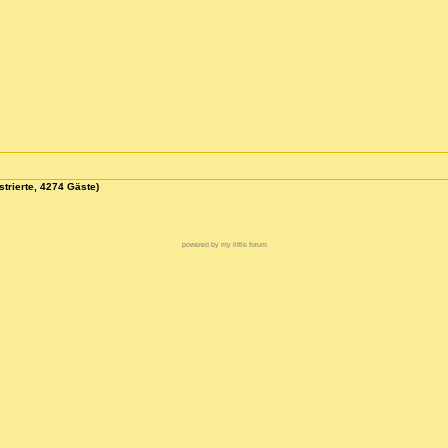
strierte, 4274 Gäste)
powered by my little forum