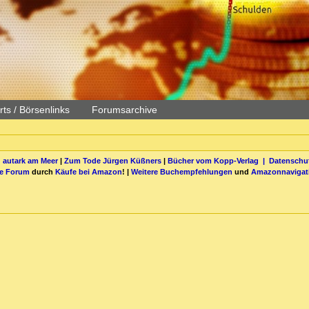
ts / Börsenlinks
Forumsarchive
 autark am Meer
|
Zum Tode Jürgen Küßners
|
Bücher vom Kopp-Verlag |
Datenschut
be Forum
durch
Käufe bei Amazon
! |
Weitere Buchempfehlungen
und
Amazonnavigat