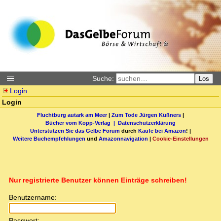
Suche:
Los
Login
Login
Fluchtburg autark am Meer
|
Zum Tode Jürgen Küßners
|
Bücher vom Kopp-Verlag |
Datenschutzerklärung
Unterstützen Sie das Gelbe Forum
durch
Käufe bei Amazon
! |
Weitere Buchempfehlungen
und
Amazonnavigation
|
Cookie-Einstellungen
Nur registrierte Benutzer können Einträge schreiben!
Benutzername:
Passwort: