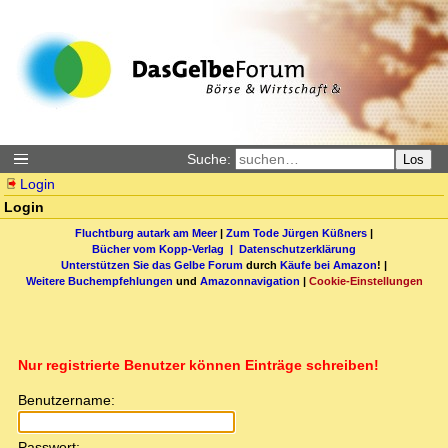
Suche:
Los
Login
Login
Fluchtburg autark am Meer
|
Zum Tode Jürgen Küßners
|
Bücher vom Kopp-Verlag |
Datenschutzerklärung
Unterstützen Sie das Gelbe Forum
durch
Käufe bei Amazon
! |
Weitere Buchempfehlungen
und
Amazonnavigation
|
Cookie-Einstellungen
Nur registrierte Benutzer können Einträge schreiben!
Benutzername:
Passwort: