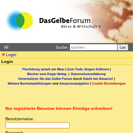
Suche:
Los
Login
Login
Fluchtburg autark am Meer
|
Zum Tode Jürgen Küßners
|
Bücher vom Kopp-Verlag |
Datenschutzerklärung
Unterstützen Sie das Gelbe Forum
durch
Käufe bei Amazon
! |
Weitere Buchempfehlungen
und
Amazonnavigation
|
Cookie-Einstellungen
Nur registrierte Benutzer können Einträge schreiben!
Benutzername:
Passwort: