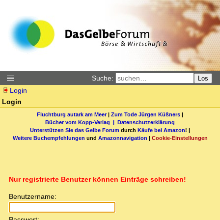
Suche:
Los
Login
Login
Fluchtburg autark am Meer
|
Zum Tode Jürgen Küßners
|
Bücher vom Kopp-Verlag |
Datenschutzerklärung
Unterstützen Sie das Gelbe Forum
durch
Käufe bei Amazon
! |
Weitere Buchempfehlungen
und
Amazonnavigation
|
Cookie-Einstellungen
Nur registrierte Benutzer können Einträge schreiben!
Benutzername:
Passwort: