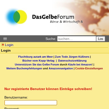
Suche:
Los
Login
Login
Fluchtburg autark am Meer
|
Zum Tode Jürgen Küßners
|
Bücher vom Kopp-Verlag |
Datenschutzerklärung
Unterstützen Sie das Gelbe Forum
durch
Käufe bei Amazon
! |
Weitere Buchempfehlungen
und
Amazonnavigation
|
Cookie-Einstellungen
Nur registrierte Benutzer können Einträge schreiben!
Benutzername:
Passwort: