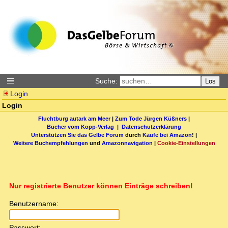
Suche:
Los
Login
Login
Fluchtburg autark am Meer
|
Zum Tode Jürgen Küßners
|
Bücher vom Kopp-Verlag |
Datenschutzerklärung
Unterstützen Sie das Gelbe Forum
durch
Käufe bei Amazon
! |
Weitere Buchempfehlungen
und
Amazonnavigation
|
Cookie-Einstellungen
Nur registrierte Benutzer können Einträge schreiben!
Benutzername:
Passwort: