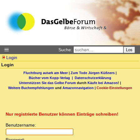
Suche:
Los
Login
Login
Fluchtburg autark am Meer
|
Zum Tode Jürgen Küßners
|
Bücher vom Kopp-Verlag |
Datenschutzerklärung
Unterstützen Sie das Gelbe Forum
durch
Käufe bei Amazon
! |
Weitere Buchempfehlungen
und
Amazonnavigation
|
Cookie-Einstellungen
Nur registrierte Benutzer können Einträge schreiben!
Benutzername:
Passwort: