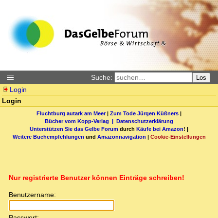
Suche:
Los
Login
Login
Fluchtburg autark am Meer
|
Zum Tode Jürgen Küßners
|
Bücher vom Kopp-Verlag |
Datenschutzerklärung
Unterstützen Sie das Gelbe Forum
durch
Käufe bei Amazon
! |
Weitere Buchempfehlungen
und
Amazonnavigation
|
Cookie-Einstellungen
Nur registrierte Benutzer können Einträge schreiben!
Benutzername:
Passwort: