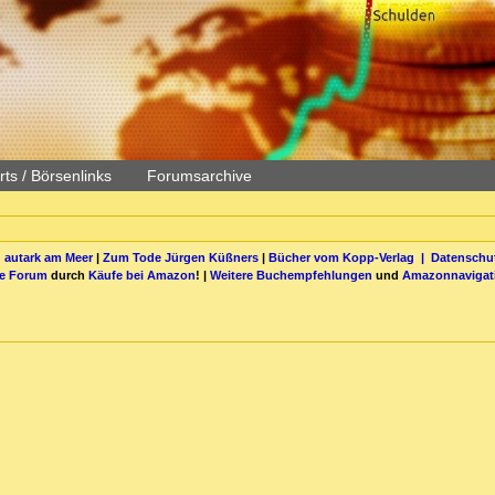
ts / Börsenlinks
Forumsarchive
 autark am Meer
|
Zum Tode Jürgen Küßners
|
Bücher vom Kopp-Verlag |
Datenschut
be Forum
durch
Käufe bei Amazon
! |
Weitere Buchempfehlungen
und
Amazonnavigat