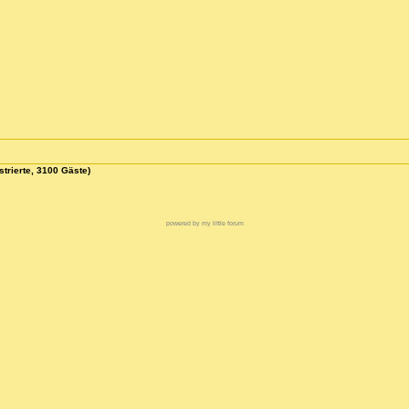
strierte, 3100 Gäste)
powered by my little forum