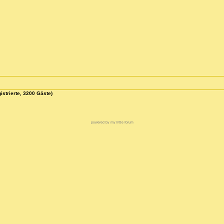
istrierte, 3200 Gäste)
powered by my little forum