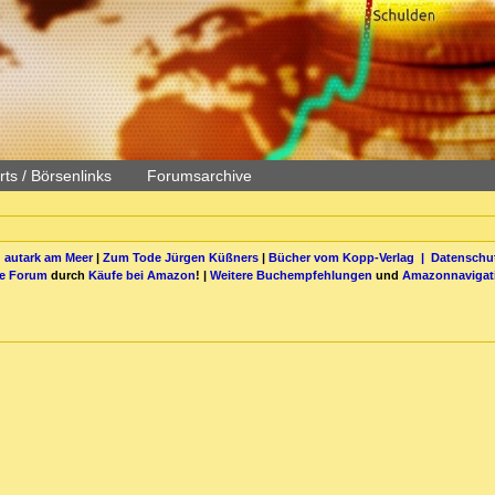
ts / Börsenlinks
Forumsarchive
 autark am Meer
|
Zum Tode Jürgen Küßners
|
Bücher vom Kopp-Verlag |
Datenschut
be Forum
durch
Käufe bei Amazon
! |
Weitere Buchempfehlungen
und
Amazonnavigat