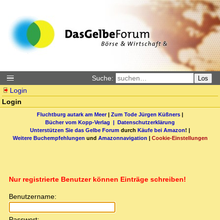
Suche:
Los
Login
Login
Fluchtburg autark am Meer
|
Zum Tode Jürgen Küßners
|
Bücher vom Kopp-Verlag |
Datenschutzerklärung
Unterstützen Sie das Gelbe Forum
durch
Käufe bei Amazon
! |
Weitere Buchempfehlungen
und
Amazonnavigation
|
Cookie-Einstellungen
Nur registrierte Benutzer können Einträge schreiben!
Benutzername:
Passwort: