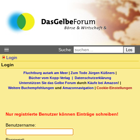
Suche:
Los
Login
Login
Fluchtburg autark am Meer
|
Zum Tode Jürgen Küßners
|
Bücher vom Kopp-Verlag |
Datenschutzerklärung
Unterstützen Sie das Gelbe Forum
durch
Käufe bei Amazon
! |
Weitere Buchempfehlungen
und
Amazonnavigation
|
Cookie-Einstellungen
Nur registrierte Benutzer können Einträge schreiben!
Benutzername:
Passwort: