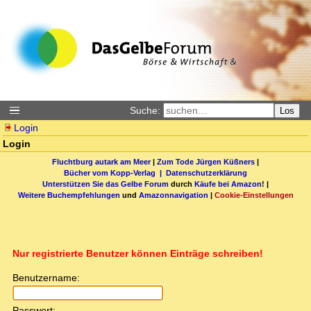
Suche:
Los
Login
Login
Fluchtburg autark am Meer
|
Zum Tode Jürgen Küßners
|
Bücher vom Kopp-Verlag |
Datenschutzerklärung
Unterstützen Sie das Gelbe Forum
durch
Käufe bei Amazon
! |
Weitere Buchempfehlungen
und
Amazonnavigation
|
Cookie-Einstellungen
Nur registrierte Benutzer können Einträge schreiben!
Benutzername:
Passwort: