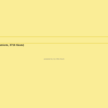
strierte, 3716 Gäste)
powered by my little forum