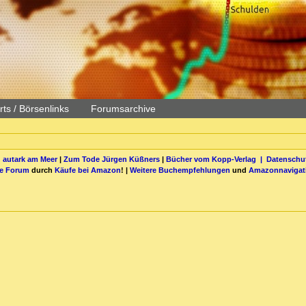
ts / Börsenlinks
Forumsarchive
 autark am Meer
|
Zum Tode Jürgen Küßners
|
Bücher vom Kopp-Verlag |
Datenschut
be Forum
durch
Käufe bei Amazon
! |
Weitere Buchempfehlungen
und
Amazonnavigat