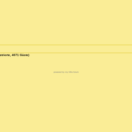
strierte, 4071 Gäste)
powered by my little forum