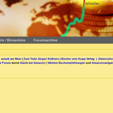
ts / Börsenlinks
Forumsarchive
 autark am Meer
|
Zum Tode Jürgen Küßners
|
Bücher vom Kopp-Verlag |
Datenschut
be Forum
durch
Käufe bei Amazon
! |
Weitere Buchempfehlungen
und
Amazonnavigat