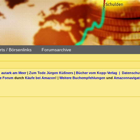
ts / Börsenlinks
Forumsarchive
 autark am Meer
|
Zum Tode Jürgen Küßners
|
Bücher vom Kopp-Verlag |
Datenschut
be Forum
durch
Käufe bei Amazon
! |
Weitere Buchempfehlungen
und
Amazonnavigat