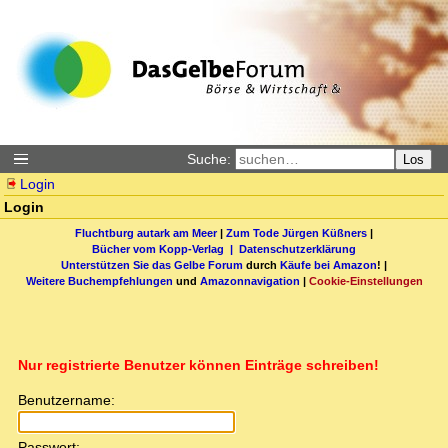
Suche:
Los
Login
Login
Fluchtburg autark am Meer
|
Zum Tode Jürgen Küßners
|
Bücher vom Kopp-Verlag |
Datenschutzerklärung
Unterstützen Sie das Gelbe Forum
durch
Käufe bei Amazon
! |
Weitere Buchempfehlungen
und
Amazonnavigation
|
Cookie-Einstellungen
Nur registrierte Benutzer können Einträge schreiben!
Benutzername:
Passwort: