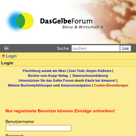
Suche:
Los
Login
Login
Fluchtburg autark am Meer
|
Zum Tode Jürgen Küßners
|
Bücher vom Kopp-Verlag |
Datenschutzerklärung
Unterstützen Sie das Gelbe Forum
durch
Käufe bei Amazon
! |
Weitere Buchempfehlungen
und
Amazonnavigation
|
Cookie-Einstellungen
Nur registrierte Benutzer können Einträge schreiben!
Benutzername:
Passwort: