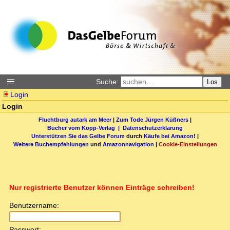
Suche:
Los
Login
Login
Fluchtburg autark am Meer
|
Zum Tode Jürgen Küßners
|
Bücher vom Kopp-Verlag |
Datenschutzerklärung
Unterstützen Sie das Gelbe Forum
durch
Käufe bei Amazon
! |
Weitere Buchempfehlungen
und
Amazonnavigation
|
Cookie-Einstellungen
Nur registrierte Benutzer können Einträge schreiben!
Benutzername:
Passwort: