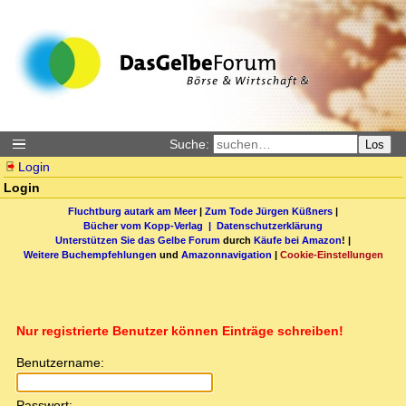
Suche:
Los
Login
Login
Fluchtburg autark am Meer
|
Zum Tode Jürgen Küßners
|
Bücher vom Kopp-Verlag |
Datenschutzerklärung
Unterstützen Sie das Gelbe Forum
durch
Käufe bei Amazon
! |
Weitere Buchempfehlungen
und
Amazonnavigation
|
Cookie-Einstellungen
Nur registrierte Benutzer können Einträge schreiben!
Benutzername:
Passwort: