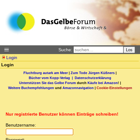
Suche:
Los
Login
Login
Fluchtburg autark am Meer
|
Zum Tode Jürgen Küßners
|
Bücher vom Kopp-Verlag |
Datenschutzerklärung
Unterstützen Sie das Gelbe Forum
durch
Käufe bei Amazon
! |
Weitere Buchempfehlungen
und
Amazonnavigation
|
Cookie-Einstellungen
Nur registrierte Benutzer können Einträge schreiben!
Benutzername:
Passwort: