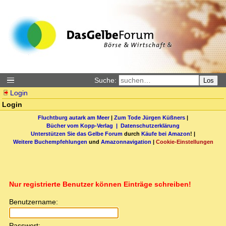
Suche:
Los
Login
Login
Fluchtburg autark am Meer
|
Zum Tode Jürgen Küßners
|
Bücher vom Kopp-Verlag |
Datenschutzerklärung
Unterstützen Sie das Gelbe Forum
durch
Käufe bei Amazon
! |
Weitere Buchempfehlungen
und
Amazonnavigation
|
Cookie-Einstellungen
Nur registrierte Benutzer können Einträge schreiben!
Benutzername:
Passwort: