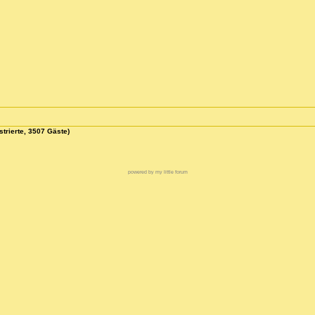
strierte, 3507 Gäste)
powered by my little forum