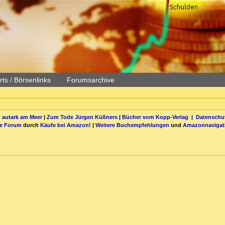
ts / Börsenlinks
Forumsarchive
 autark am Meer
|
Zum Tode Jürgen Küßners
|
Bücher vom Kopp-Verlag |
Datenschut
be Forum
durch
Käufe bei Amazon
! |
Weitere Buchempfehlungen
und
Amazonnavigat