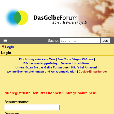
Suche:
Los
Login
Login
Fluchtburg autark am Meer
|
Zum Tode Jürgen Küßners
|
Bücher vom Kopp-Verlag |
Datenschutzerklärung
Unterstützen Sie das Gelbe Forum
durch
Käufe bei Amazon
! |
Weitere Buchempfehlungen
und
Amazonnavigation
|
Cookie-Einstellungen
Nur registrierte Benutzer können Einträge schreiben!
Benutzername:
Passwort: