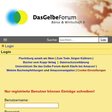
Suche:
Los
Login
Login
Fluchtburg autark am Meer
|
Zum Tode Jürgen Küßners
|
Bücher vom Kopp-Verlag |
Datenschutzerklärung
Unterstützen Sie das Gelbe Forum
durch
Käufe bei Amazon
! |
Weitere Buchempfehlungen
und
Amazonnavigation
|
Cookie-Einstellungen
Nur registrierte Benutzer können Einträge schreiben!
Benutzername:
Passwort: